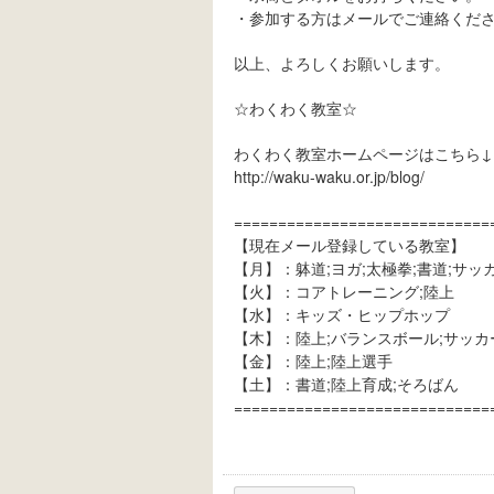
・参加する方はメールでご連絡くだ
以上、よろしくお願いします。
☆わくわく教室☆
わくわく教室ホームページはこちら↓
http://waku-waku.or.jp/blog/
=============================
【現在メール登録している教室】
【月】：躰道;ヨガ;太極拳;書道;サッ
【火】：コアトレーニング;陸上
【水】：キッズ・ヒップホップ
【木】：陸上;バランスボール;サッカ
【金】：陸上;陸上選手
【土】：書道;陸上育成;そろばん
=============================