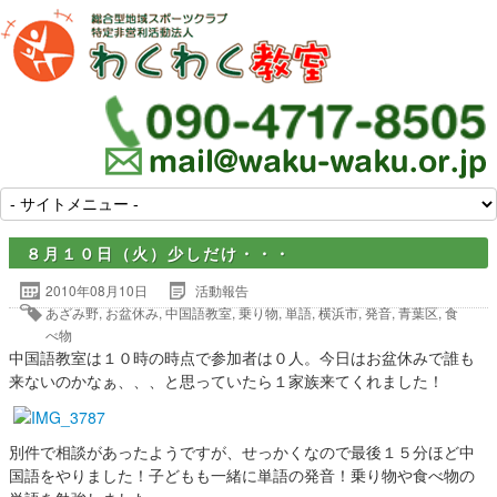
８月１０日（火）少しだけ・・・
2010年08月10日
活動報告
あざみ野
,
お盆休み
,
中国語教室
,
乗り物
,
単語
,
横浜市
,
発音
,
青葉区
,
食
べ物
中国語教室は１０時の時点で参加者は０人。今日はお盆休みで誰も
来ないのかなぁ、、、と思っていたら１家族来てくれました！
別件で相談があったようですが、せっかくなので最後１５分ほど中
国語をやりました！子どもも一緒に単語の発音！乗り物や食べ物の