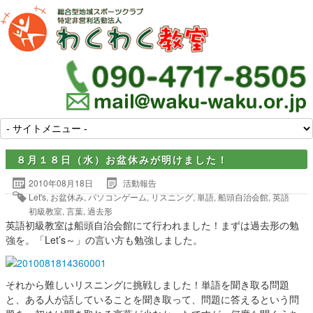
８月１８日（水）お盆休みが明けました！
2010年08月18日
活動報告
Let's
,
お盆休み
,
パソコンゲーム
,
リスニング
,
単語
,
船頭自治会館
,
英語
初級教室
,
言葉
,
過去形
英語初級教室は船頭自治会館にて行われました！まずは過去形の勉
強を。「Let’s～」の言い方も勉強しました。
それから難しいリスニングに挑戦しました！単語を聞き取る問題
と、ある人が話していることを聞き取って、問題に答えるという問