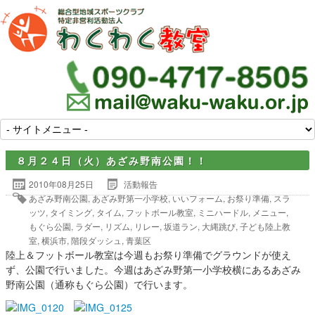
８月２４日（火）あざみ野南公園！！
2010年08月25日
活動報告
あざみ野南公園
,
あざみ野第一小学校
,
いいフォーム
,
お祭り準備
,
スラ
ッツ
,
タイミング
,
タイム
,
フットボール教室
,
ミニハードル
,
メニュー
,
もぐら公園
,
ラダー
,
リズム
,
リレー
,
坂道ラン
,
大縄跳び
,
子ども陸上教
室
,
横浜市
,
階段ダッシュ
,
青葉区
陸上＆フットボール教室は今週もお祭り準備でグラウンドが使え
ず、公園で行いました。今週はあざみ野第一小学校横にあるあざみ
野南公園（通称もぐら公園）で行います。