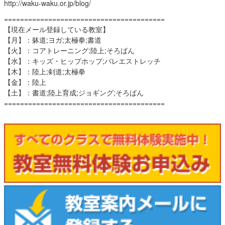
http://waku-waku.or.jp/blog/
========================================
【現在メール登録している教室】
【月】：躰道;ヨガ;太極拳;書道
【火】：コアトレーニング;陸上;そろばん
【水】：キッズ・ヒップホップ;バレエストレッチ
【木】：陸上;剣道;太極拳
【金】：陸上
【土】：書道;陸上育成;ジョギング;そろばん
========================================