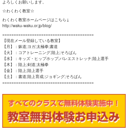
よろしくお願いします。
☆わくわく教室☆
わくわく教室ホームページはこちら↓
http://waku-waku.or.jp/blog/
========================================
【現在メール登録している教室】
【月】：躰道;ヨガ;太極拳;書道
【火】：コアトレーニング;陸上;そろばん
【水】：キッズ・ヒップホップ;バレエストレッチ;陸上選手
【木】：陸上;剣道;太極拳
【金】：陸上;陸上選手
【土】：書道;陸上育成;ジョギング;そろばん
========================================