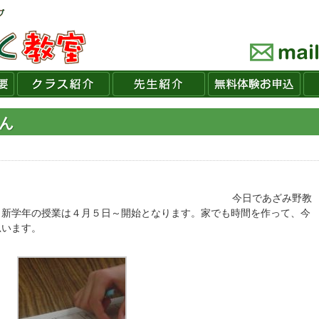
ばん
であざみ野教
、新学年の授業は４月５日～開始となります。家でも時間を作って、今
思います。