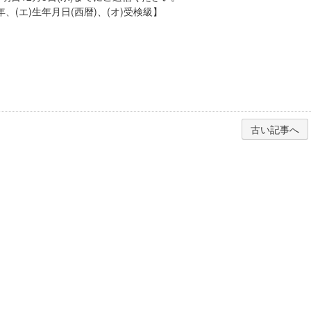
、(エ)生年月日(西暦)、(オ)受検級】
古い記事へ