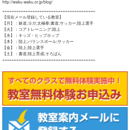
http://waku-waku.or.jp/blog/
========================================
【現在メール登録している教室】
【月】：躰道;ヨガ;太極拳;書道;サッカー;陸上選手
【火】：コアトレーニング;陸上
【水】：キッズ・ヒップホップ
【木】：陸上;バランスボール;サッカー
【金】：陸上;陸上選手
【土】：書道;陸上育成;そろばん
========================================