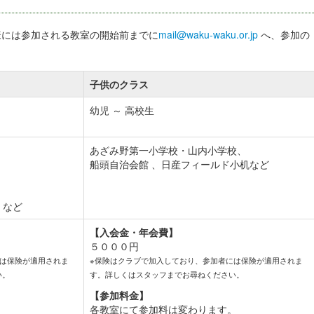
様には参加される教室の開始前までに
mail@waku-waku.or.jp
へ、参加の
子供のクラス
幼児 ～ 高校生
あざみ野第一小学校・山内小学校、
船頭自治会館 、日産フィールド小机など
 など
【入会金・年会費】
５０００円
には保険が適用されま
※保険はクラブで加入しており、参加者には保険が適用されま
い。
す。詳しくはスタッフまでお尋ねください。
【参加料金】
。
各教室にて参加料は変わります。