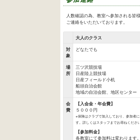
人数確認の為、教室へ参加される皆
ご連絡をいただいております。
大人のクラス
対
どなたでも
象
場
三ツ沢競技場
所
日産陸上競技場
日産フィールド小机
船頭自治会館
地域の自治会館、地区センター
会
【入会金・年会費】
費
５０００円
※保険はクラブで加入しており、参加者
す。詳しくはスタッフまでお尋ねくださ
【参加料金】
各教室にて参加料は変わります