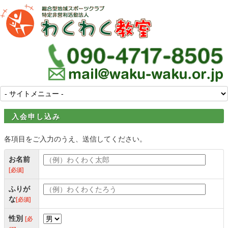
入会申し込み
各項目をご入力のうえ、送信してください。
お名前
[必須]
ふりが
な
[必須]
性別
[必