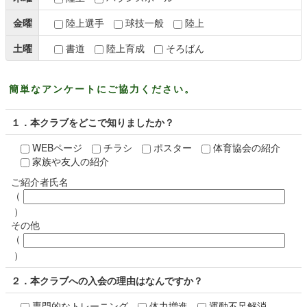
金曜
陸上選手
球技一般
陸上
土曜
書道
陸上育成
そろばん
簡単なアンケートにご協力ください。
１．本クラブをどこで知りましたか？
WEBページ
チラシ
ポスター
体育協会の紹介
家族や友人の紹介
ご紹介者氏名
（
）
その他
（
）
２．本クラブへの入会の理由はなんですか？
専門的なトレーニング
体力増進
運動不足解消