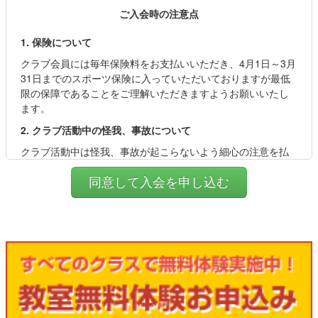
ご入会時の注意点
1. 保険について
クラブ会員には毎年保険料をお支払いいただき、4月1日～3月
31日までのスポーツ保険に入っていただいておりますが最低
限の保障であることをご理解いただきますようお願いいたし
ます。
2. クラブ活動中の怪我、事故について
クラブ活動中は怪我、事故が起こらないよう細心の注意を払
っておりますが、見学者や付き添いの方につきましては保険
の適用外であることからご自身の責任とさせていただいてお
りますことをご理解いただきますようお願いいたします。ま
た、クラブ活動中であってもその活動内容によってはその大
小に関わらず怪我が起きてしまう可能性があることをご了承
ください。
3. 持ち物について
クラブには水筒や運動靴、着替え、タオル、交通費など、活
動に必要なもの以外は極力持ってこないようにお願いいたし
ます。盗難や紛失につきましてもクラブではその責任を負う