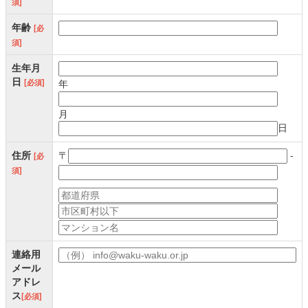
須]
年齢
[必
須]
生年月
日
[必須]
年
月
日
住所
〒
-
[必
須]
連絡用
メール
アドレ
ス
[必須]