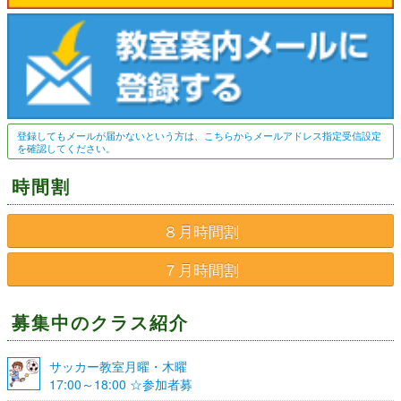
ことはできませんのでご協力お願いいたします。
4. 小さいお子様同伴の見学について
小さいお子様とご一緒にクラブ活動を見学される際は、お子
様に十分ご注意いただきますようお願いいたします。
5. 送り迎えについて
登録してもメールが届かないという方は、こちらからメールアドレス指定受信設定
お車で送り迎えをされる場合は近隣の方のご迷惑にならない
を確認してください。
場所に駐車していただくようご協力お願いいたします。
時間割
6. 写真について
わくわく教室の記録として写真を撮り、ホームページ・広報
８月時間割
紙・その他活動報告書類などに掲載する場合があります。あ
らかじめご了承ください。
７月時間割
7. クラブへ対するご要望・ご質問について
クラブに対するご要望・ご質問につきましてはいつでもスタ
募集中のクラス紹介
ッフへご相談ください。皆さんでよりよいクラブを作ってい
きたいと考えております。
サッカー教室月曜・木曜
17:00～18:00 ☆参加者募