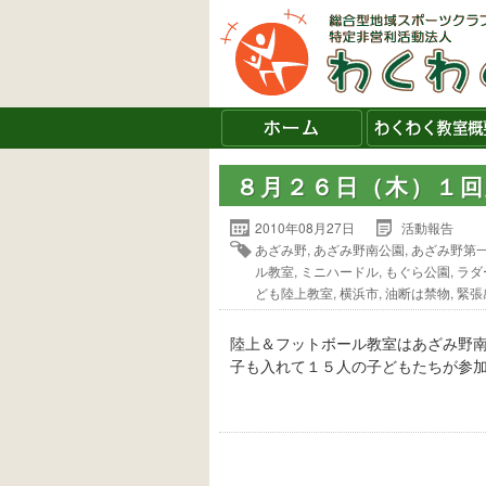
８月２６日（木）１
2010年08月27日
活動報告
あざみ野
,
あざみ野南公園
,
あざみ野第
ル教室
,
ミニハードル
,
もぐら公園
,
ラダ
ども陸上教室
,
横浜市
,
油断は禁物
,
緊張
陸上＆フットボール教室はあざみ野
子も入れて１５人の子どもたちが参加