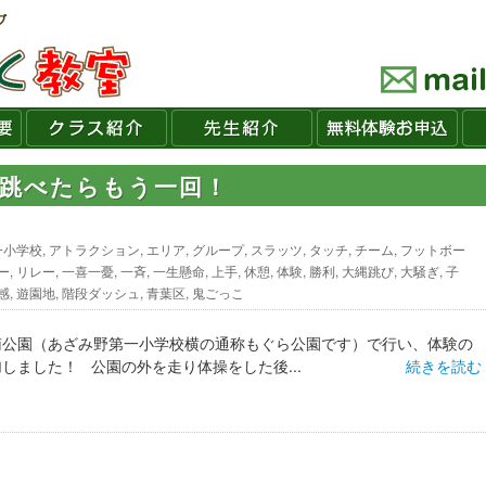
回跳べたらもう一回！
一小学校
,
アトラクション
,
エリア
,
グループ
,
スラッツ
,
タッチ
,
チーム
,
フットボー
ー
,
リレー
,
一喜一憂
,
一斉
,
一生懸命
,
上手
,
休憩
,
体験
,
勝利
,
大縄跳び
,
大騒ぎ
,
子
感
,
遊園地
,
階段ダッシュ
,
青葉区
,
鬼ごっこ
南公園（あざみ野第一小学校横の通称もぐら公園です）で行い、体験の
しました！ 公園の外を走り体操をした後...
続きを読む