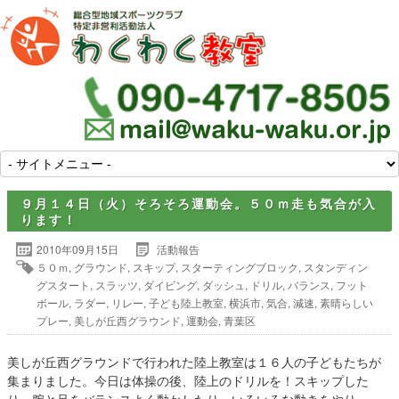
９月１４日（火）そろそろ運動会。５０ｍ走も気合が入
ります！
2010年09月15日
活動報告
５０ｍ
,
グラウンド
,
スキップ
,
スターティングブロック
,
スタンディン
グスタート
,
スラッツ
,
ダイビング
,
ダッシュ
,
ドリル
,
バランス
,
フット
ボール
,
ラダー
,
リレー
,
子ども陸上教室
,
横浜市
,
気合
,
減速
,
素晴らしい
プレー
,
美しが丘西グラウンド
,
運動会
,
青葉区
美しが丘西グラウンドで行われた陸上教室は１６人の子どもたちが
集まりました。今日は体操の後、陸上のドリルを！スキップした
り、腕と足をバランスよく動かしたり、いろいろな動きをやり