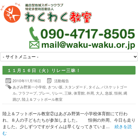
１１月１６日（火）リレー三昧！
2010年11月16日
活動報告
あざみ野第一小学校
,
きつい坂
,
スタンダード
,
タイム
,
バスケットゴー
ル
,
フラフープ
,
プレー
,
リレー
,
三昧
,
体育館
,
外周
,
大人
,
急坂
,
恒例
,
縄
跳び
,
陸上＆フットボール教室
陸上＆フットボール教室②はあざみ野第一小学校体育館にて行わ
れ、８人の子どもたちが参加しました。 恒例の外周、今日も走り
ました。少しずつですがタイムは早くなってきていま...
続きを読
む