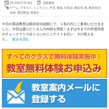
2010年07月14日
活動報告
ゲーム
,
テキスト
,
ミニテスト
,
予習
,
勉強
,
日本語
,
横浜市
,
歌
,
船頭自治
会館
,
英語教室
,
青葉区
今日の英語教室は船頭自治会館にて、１名の方にご参加いただきま
した。今回は盛りだくさんの内容を用意！まずは今までの学習内容
のチェックで１０分くらいのミニテストを行い、その答えを
Ｃ...
続きを読む