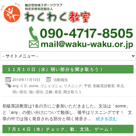
１１月１０日（水）弱い部分を聞き取ろう！
2010年11月10日
活動報告
any
,
ＣＤ
,
some
,
ゴニョゴニョ
,
リスニング
,
予習
,
初級英語教室
,
単元
,
弱い部分
,
強い部分
,
正解
,
発音
,
聞き取ろう
初級英語教室は1名の方にご参加いただきました。文法は「some」
と「any」の使い分けについて勉強し、後半はリスニングです！ 文
章の中では強く発音される部分と弱く発音さ...
続きを読む
７月１４日（水）チェック、歌、文法、ゲーム！