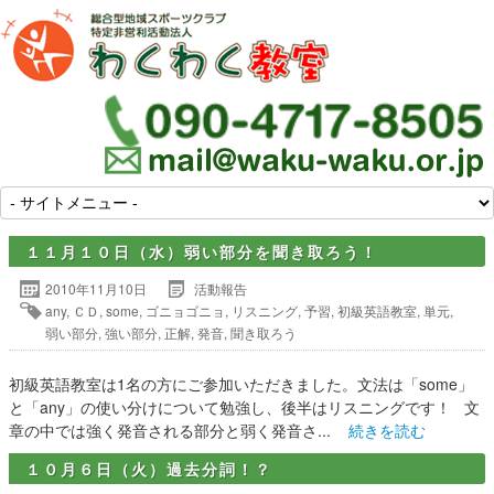
１１月１０日（水）弱い部分を聞き取ろう！
2010年11月10日
活動報告
any
,
ＣＤ
,
some
,
ゴニョゴニョ
,
リスニング
,
予習
,
初級英語教室
,
単元
,
弱い部分
,
強い部分
,
正解
,
発音
,
聞き取ろう
初級英語教室は1名の方にご参加いただきました。文法は「some」
と「any」の使い分けについて勉強し、後半はリスニングです！ 文
章の中では強く発音される部分と弱く発音さ...
続きを読む
１０月６日（火）過去分詞！？