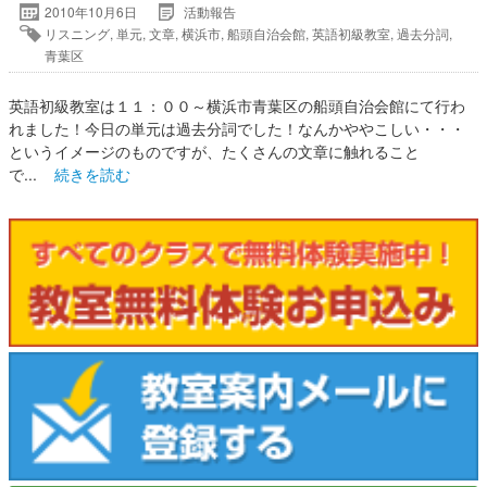
2010年10月6日
活動報告
リスニング
,
単元
,
文章
,
横浜市
,
船頭自治会館
,
英語初級教室
,
過去分詞
,
青葉区
英語初級教室は１１：００～横浜市青葉区の船頭自治会館にて行わ
れました！今日の単元は過去分詞でした！なんかややこしい・・・
というイメージのものですが、たくさんの文章に触れること
で...
続きを読む