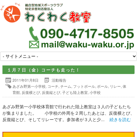
１月７日（金）コーチも走った！
2011年01月8日
活動報告
あざみ野第一小学校
,
コーチ
,
チーム
,
フットボール
,
ボール
,
リレー
,
体
育館
,
反復横とび
,
反復縦とび
,
子ども陸上教室
,
小学校
あざみ野第一小学校体育館で行われた陸上教室は３人の子どもたち
が集まりました。 小学校の外周を２周したあとは、反復横とび、
反復縦とび、そしてリレーです。参加者が３人と少...
続きを読む