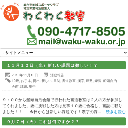
１１月１０日（水）新しい課題は難しい！？
2010年11月10日
活動報告
10級
,
お手本
,
提出
,
新しい
,
書誌
,
書道教室
,
漢字
,
画数
,
練習
,
船頭自治
会館
,
課題
,
集中
９：００から船頭自治会館で行われた書道教室は２人の方が参加し
てくれました。級に挑戦した方は見事１０級に合格し、書誌に載り
ました！！ 今日からは新しい課題です！漢字の課...
続きを読む
９月７日（火）これは何ですか？？