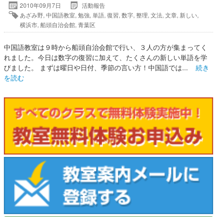
2010年09月7日
活動報告
あざみ野
,
中国語教室
,
勉強
,
単語
,
復習
,
数字
,
整理
,
文法
,
文章
,
新しい
,
横浜市
,
船頭自治会館
,
青葉区
中国語教室は９時から船頭自治会館で行い、３人の方が集まってく
れました。今日は数字の復習に加えて、たくさんの新しい単語を学
びました。 まずは曜日や日付、季節の言い方！中国語では...
続き
を読む