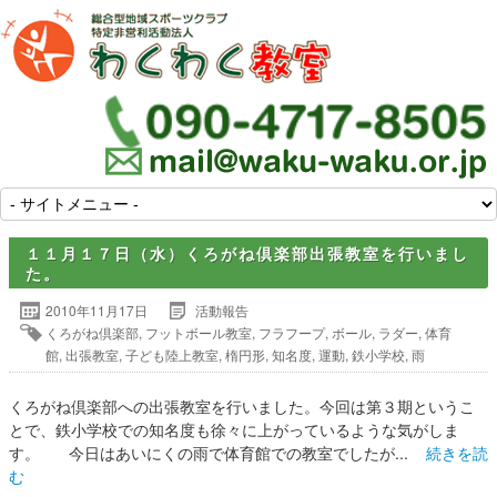
１１月１７日（水）くろがね倶楽部出張教室を行いまし
た。
2010年11月17日
活動報告
くろがね倶楽部
,
フットボール教室
,
フラフープ
,
ボール
,
ラダー
,
体育
館
,
出張教室
,
子ども陸上教室
,
楕円形
,
知名度
,
運動
,
鉄小学校
,
雨
くろがね倶楽部への出張教室を行いました。今回は第３期というこ
とで、鉄小学校での知名度も徐々に上がっているような気がしま
す。 今日はあいにくの雨で体育館での教室でしたが...
続きを読
む