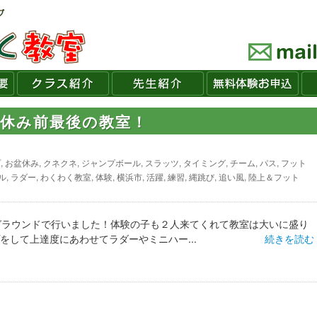
盆休み前最後の教室！
プ
,
お盆休み
,
クネクネ
,
ジャンプボール
,
スラッツ
,
タイミング
,
チーム
,
パス
,
フット
ル
,
ラダー
,
わくわく教室
,
体験
,
横浜市
,
活躍
,
練習
,
縄跳び
,
追い風
,
陸上＆フット
グラウンドで行いました！体験の子も２人来てくれて教室は大いに盛り
をして上達度にあわせてラダーやミニハー...
続きを読む