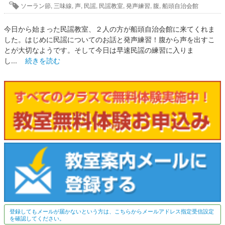
ソーラン節
,
三味線
,
声
,
民謡
,
民謡教室
,
発声練習
,
腹
,
船頭自治会館
今日から始まった民謡教室、２人の方が船頭自治会館に来てくれま
した。はじめに民謡についてのお話と発声練習！腹から声を出すこ
とが大切なようです。そして今日は早速民謡の練習に入りま
し...
続きを読む
登録してもメールが届かないという方は、こちらからメールアドレス指定受信設定
を確認してください。