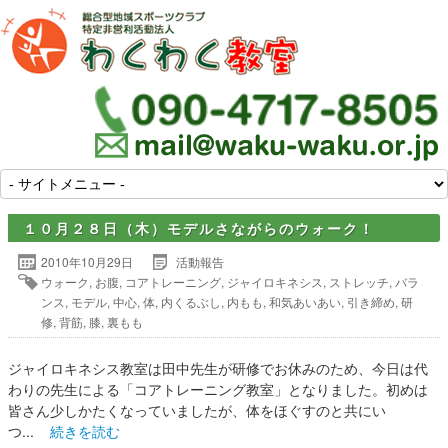
１０月２８日（木）モデルさながらのウォーク！
2010年10月29日
活動報告
ウォーク
,
お腹
,
コアトレーニング
,
ジャイロキネシス
,
ストレッチ
,
バラ
ンス
,
モデル
,
中心
,
体
,
内くるぶし
,
内もも
,
和気あいあい
,
引き締め
,
研
修
,
背筋
,
膝
,
裏もも
ジャイロキネシス教室は田中先生が研修でお休みのため、今日は代
わりの先生による「コアトレーニング教室」となりました。初めは
皆さん少しかたくなっていましたが、体をほぐすのと共にい
つ...
続きを読む