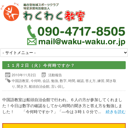
１１月２日（火）今何時ですか？
2010年11月2日
活動報告
中国語教室
,
今何時
,
会話
,
勉強
,
数字
,
時間
,
確認
,
答え方
,
練習
,
聞き取
り
,
聞き方
,
船頭自治会館
,
言い回し
中国語教室は船頭自治会館で行われ、６人の方が参加してくれまし
た！今日は数字の確認をしてから時間の聞き方と答え方を勉強しま
した！ 「今何時ですか？」「―今は３時１０分で...
続きを読む