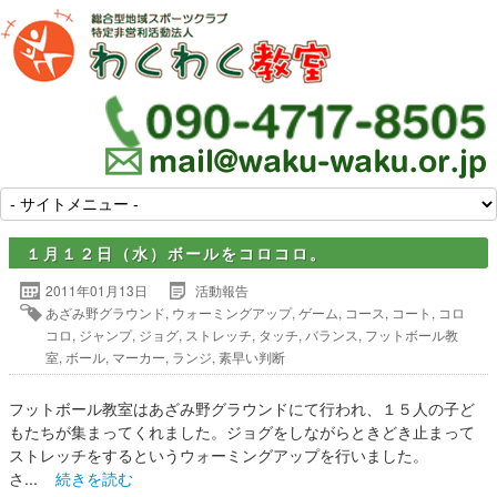
１月１２日（水）ボールをコロコロ。
2011年01月13日
活動報告
あざみ野グラウンド
,
ウォーミングアップ
,
ゲーム
,
コース
,
コート
,
コロ
コロ
,
ジャンプ
,
ジョグ
,
ストレッチ
,
タッチ
,
バランス
,
フットボール教
室
,
ボール
,
マーカー
,
ランジ
,
素早い判断
フットボール教室はあざみ野グラウンドにて行われ、１５人の子ど
もたちが集まってくれました。ジョグをしながらときどき止まって
ストレッチをするというウォーミングアップを行いました。
さ...
続きを読む