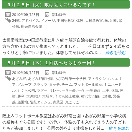
９月２８日（火）敵は近くにいるんです！
2010年09月28日
活動報告
24式
,
アドバイス
,
イメージ
,
中国語教室
,
体験
,
太極拳教室
,
敵
,
油断
,
緊
張感
,
船頭自治会館
太極拳教室は中国語教室に引き続き船頭自治会館で行われ、体験の
方も含め４名の方が集まってくれました。 今日はまず２４式をゆ
っくりと丁寧に行いました。休憩してそれぞれのポ...
続きを読む
８月２６日（木）１回跳べたらもう一回！
2010年08月27日
活動報告
あざみ野
,
あざみ野南公園
,
あざみ野第一小学校
,
アトラクション
,
エリ
ア
,
グループ
,
スラッツ
,
タッチ
,
チーム
,
フットボール教室
,
ミニハード
ル
,
もぐら公園
,
ラダー
,
リレー
,
一喜一憂
,
一斉
,
一生懸命
,
上手
,
休憩
,
体
験
,
勝利
,
大縄跳び
,
大騒ぎ
,
子ども陸上教室
,
横浜市
,
油断は禁物
,
緊張
感
,
遊園地
,
階段ダッシュ
,
青葉区
,
鬼ごっこ
陸上＆フットボール教室はあざみ野南公園（あざみ野第一小学校横
の通称もぐら公園です）で行い、体験の子も入れて１５人の子ども
たちが参加しました！ 公園の外を走り体操をした後...
続きを読む