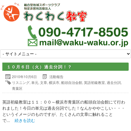
１０月６日（火）過去分詞！？
2010年10月6日
活動報告
リスニング
,
単元
,
文章
,
横浜市
,
船頭自治会館
,
英語初級教室
,
過去分詞
,
青葉区
英語初級教室は１１：００～横浜市青葉区の船頭自治会館にて行わ
れました！今日の単元は過去分詞でした！なんかややこしい・・・
というイメージのものですが、たくさんの文章に触れること
で...
続きを読む