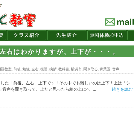
後左右はわかりますが、上下が・・・。
国語教室
,
前後
,
勉強
,
左右
,
復習
,
挨拶
,
教科書
,
横浜市
,
聞き取る
,
青葉区
,
音声
ました！前後、左右、上下です！その中でも難しいのは上下！上は「シ
た音声を聞き取って、上だと思ったら線の上に○、...
続きを読む