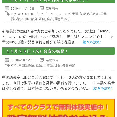
2010年11月10日
活動報告
any
,
ＣＤ
,
some
,
ゴニョゴニョ
,
リスニング
,
予習
,
初級英語教室
,
単元
,
弱い部分
,
強い部分
,
正解
,
発音
,
聞き取ろう
初級英語教室は1名の方にご参加いただきました。文法は「some」
と「any」の使い分けについて勉強し、後半はリスニングです！ 文
章の中では強く発音される部分と弱く発音さ...
続きを読む
１０月２６日（火）発音の復習！
2010年10月26日
活動報告
ＣＤ
,
中国語教室
,
復習
,
日本語
,
発音
,
発音練習
中国語教室は船頭自治会館にて行われ、６人の方が参加してくれま
した。今日は数字の復習と発音の復習を行いました。 中国語の発音
は少し複雑で、日本語にはない音があるのでなかな...
続きを読む