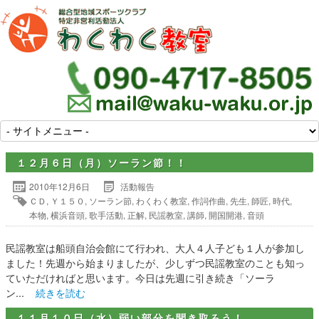
１２月６日（月）ソーラン節！！
2010年12月6日
活動報告
ＣＤ
,
Ｙ１５０
,
ソーラン節
,
わくわく教室
,
作詞作曲
,
先生
,
師匠
,
時代
,
本物
,
横浜音頭
,
歌手活動
,
正解
,
民謡教室
,
講師
,
開国開港
,
音頭
民謡教室は船頭自治会館にて行われ、大人４人子ども１人が参加し
ました！先週から始まりましたが、少しずつ民謡教室のことも知っ
ていただければと思います。今日は先週に引き続き「ソーラ
ン...
続きを読む
１１月１０日（水）弱い部分を聞き取ろう！