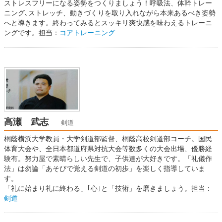
ストレスフリーになる姿勢をつくりましょう！呼吸法、体幹トレー
ニング､ストレッチ、動きづくりを取り入れながら本来あるべき姿勢
へと導きます。終わってみるとスッキリ爽快感を味わえるトレーニ
ングです。担当：
コアトレーニング
高瀬 武志
剣道
桐蔭横浜大学教員・大学剣道部監督、桐蔭高校剣道部コーチ。国民
体育大会や、全日本都道府県対抗大会等数多くの大会出場、優勝経
験有。努力屋で素晴らしい先生で、子供達が大好きです。「礼儀作
法」は勿論「あそびで覚える剣道の初歩」を楽しく指導していま
す。
「礼に始まり礼に終わる」｢心｣と「技術」を磨きましょう。担当：
剣道