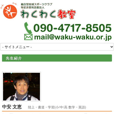
先生紹介
中安 文恵
陸上・書道・学習(小/中/高 数学・英語)