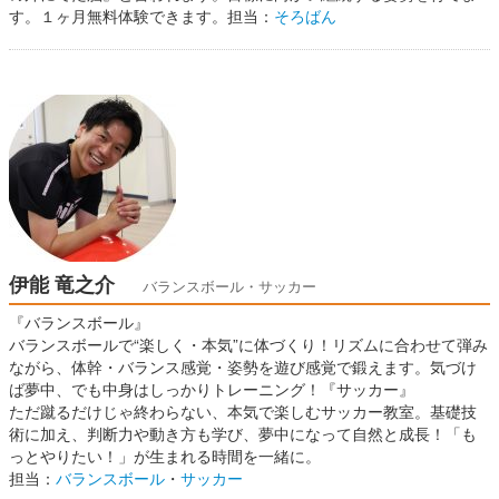
す。１ヶ月無料体験できます。担当：
そろばん
伊能 竜之介
バランスボール・サッカー
『バランスボール』
バランスボールで“楽しく・本気”に体づくり！リズムに合わせて弾み
ながら、体幹・バランス感覚・姿勢を遊び感覚で鍛えます。気づけ
ば夢中、でも中身はしっかりトレーニング！『サッカー』
ただ蹴るだけじゃ終わらない、本気で楽しむサッカー教室。基礎技
術に加え、判断力や動き方も学び、夢中になって自然と成長！「も
っとやりたい！」が生まれる時間を一緒に。
担当：
バランスボール
・
サッカー