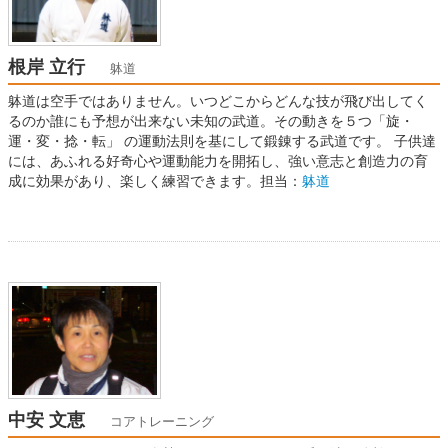
根岸 立行
躰道
躰道は空手ではありません。いつどこからどんな技が飛び出してく
るのか誰にも予想が出来ない未知の武道。その動きを５つ「旋・
運・変・捻・転」 の運動法則を基にして鍛錬する武道です。 子供達
には、あふれる好奇心や運動能力を開拓し、強い意志と創造力の育
成に効果があり、楽しく練習できます。担当：
躰道
中安 文恵
コアトレーニング