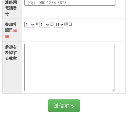
連絡用
電話番
号
参加希
月
日
曜日
望日
[必
須]
参加を
希望す
る教室