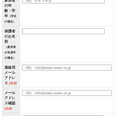
の年
齢・学
年
（学生
の場合）
保護者
のお名
前
（参加者
が未成年
の場合）
連絡用
メール
アドレ
ス
[必須]
メール
アドレ
ス確認
[必須]