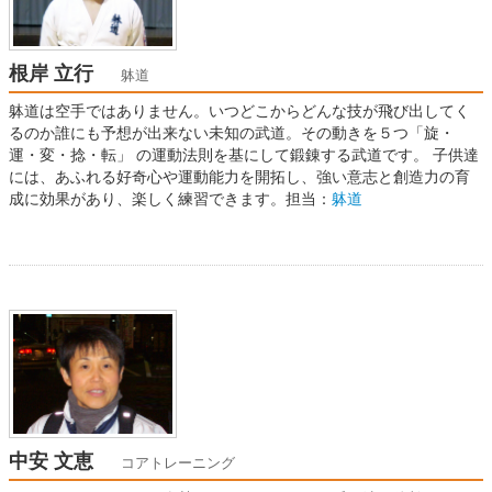
根岸 立行
躰道
躰道は空手ではありません。いつどこからどんな技が飛び出してく
るのか誰にも予想が出来ない未知の武道。その動きを５つ「旋・
運・変・捻・転」 の運動法則を基にして鍛錬する武道です。 子供達
には、あふれる好奇心や運動能力を開拓し、強い意志と創造力の育
成に効果があり、楽しく練習できます。担当：
躰道
中安 文恵
コアトレーニング