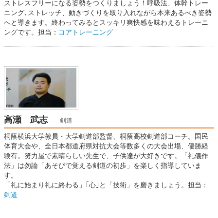
ストレスフリーになる姿勢をつくりましょう！呼吸法、体幹トレー
ニング､ストレッチ、動きづくりを取り入れながら本来あるべき姿勢
へと導きます。終わってみるとスッキリ爽快感を味わえるトレーニ
ングです。担当：
コアトレーニング
高瀬 武志
剣道
桐蔭横浜大学教員・大学剣道部監督、桐蔭高校剣道部コーチ。国民
体育大会や、全日本都道府県対抗大会等数多くの大会出場、優勝経
験有。努力屋で素晴らしい先生で、子供達が大好きです。「礼儀作
法」は勿論「あそびで覚える剣道の初歩」を楽しく指導していま
す。
「礼に始まり礼に終わる」｢心｣と「技術」を磨きましょう。担当：
剣道