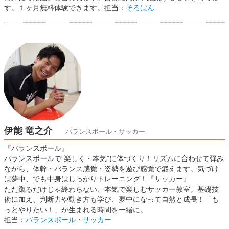
す。１ヶ月無料体験できます。担当：
そろばん
伊能 竜之介
バランスボール・サッカー
『バランスボール』
バランスボールで“楽しく・本気”に体づくり！リズムに合わせて弾み
ながら、体幹・バランス感覚・姿勢を遊び感覚で鍛えます。気づけ
ば夢中、でも中身はしっかりトレーニング！『サッカー』
ただ蹴るだけじゃ終わらない、本気で楽しむサッカー教室。基礎技
術に加え、判断力や動き方も学び、夢中になって自然と成長！「も
っとやりたい！」が生まれる時間を一緒に。
担当：
バランスボール
・
サッカー