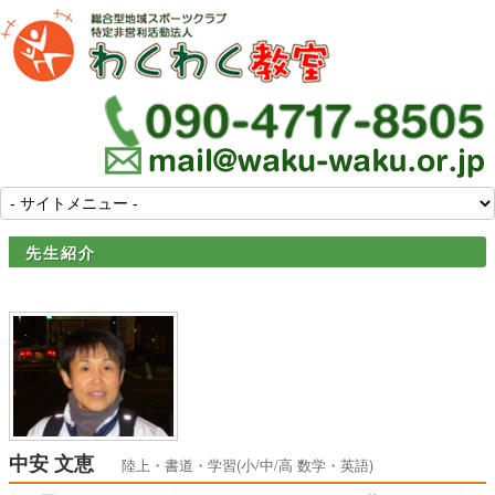
先生紹介
中安 文恵
陸上・書道・学習(小/中/高 数学・英語)