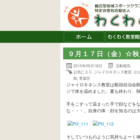
９月１７日（金）☆
2010年09月18日
活動報告
お気に入り
,
ジャイロキネシス教室
,
セ
館
,
青葉区
ジャイロキネシス教室は船頭自治会
ジで体を温めました。夏も終わり、
手をこすって温まった手で顔などを
な・・・。自身の体・顔を知るのは
そしていつものように気持ちよーく