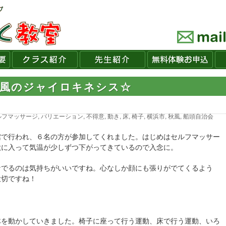
秋風のジャイロキネシス☆
ルフマッサージ
,
バリエーション
,
不得意
,
動き
,
床
,
椅子
,
横浜市
,
秋風
,
船頭自治会
館で行われ、６名の方が参加してくれました。はじめはセルフマッサー
秋に入って気温が少しずつ下がってきているので入念に。
なでるのは気持ちがいいですね。心なしか顔にも張りがでてくるよう
大切ですね！
体を動かしていきました。椅子に座って行う運動、床で行う運動、いろ