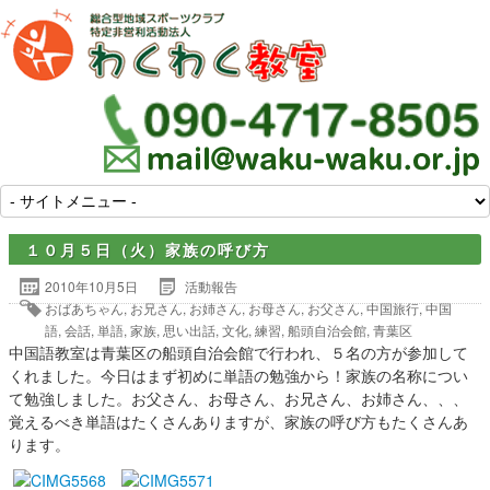
１０月５日（火）家族の呼び方
2010年10月5日
活動報告
おばあちゃん
,
お兄さん
,
お姉さん
,
お母さん
,
お父さん
,
中国旅行
,
中国
語
,
会話
,
単語
,
家族
,
思い出話
,
文化
,
練習
,
船頭自治会館
,
青葉区
中国語教室は青葉区の船頭自治会館で行われ、５名の方が参加して
くれました。今日はまず初めに単語の勉強から！家族の名称につい
て勉強しました。お父さん、お母さん、お兄さん、お姉さん、、、
覚えるべき単語はたくさんありますが、家族の呼び方もたくさんあ
ります。