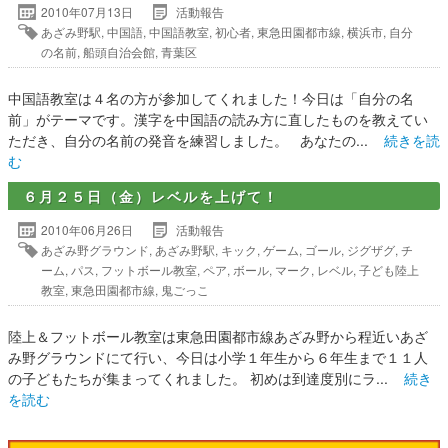
2010年07月13日
活動報告
あざみ野駅
,
中国語
,
中国語教室
,
初心者
,
東急田園都市線
,
横浜市
,
自分
の名前
,
船頭自治会館
,
青葉区
中国語教室は４名の方が参加してくれました！今日は「自分の名
前」がテーマです。漢字を中国語の読み方に直したものを教えてい
ただき、自分の名前の発音を練習しました。 あなたの...
続きを読
む
６月２５日（金）レベルを上げて！
2010年06月26日
活動報告
あざみ野グラウンド
,
あざみ野駅
,
キック
,
ゲーム
,
ゴール
,
ジグザグ
,
チ
ーム
,
パス
,
フットボール教室
,
ペア
,
ボール
,
マーク
,
レベル
,
子ども陸上
教室
,
東急田園都市線
,
鬼ごっこ
陸上＆フットボール教室は東急田園都市線あざみ野から程近いあざ
み野グラウンドにて行い、今日は小学１年生から６年生まで１１人
の子どもたちが集まってくれました。 初めは到達度別にラ...
続き
を読む