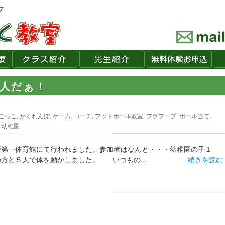
１人だぁ！
ごっこ
,
かくれんぼ
,
ゲーム
,
コーチ
,
フットボール教室
,
フラフープ
,
ボール当て
,
,
幼稚園
野第一体育館にて行われました。参加者はなんと・・・幼稚園の子１
の方と５人で体を動かしました。 いつもの...
続きを読む