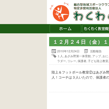
１２月２４日（金）
2010年12月24日
活動報告
１人
,
あざみ野第一体育館
,
アップ
,
おに
ラダー
,
リレー
,
保護者
,
子ども陸上教室
陸上＆フットボール教室②はあざみ
人！コーチは３人いたので、保護者