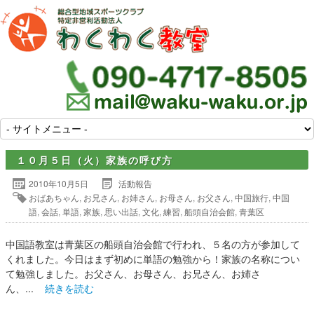
１０月５日（火）家族の呼び方
2010年10月5日
活動報告
おばあちゃん
,
お兄さん
,
お姉さん
,
お母さん
,
お父さん
,
中国旅行
,
中国
語
,
会話
,
単語
,
家族
,
思い出話
,
文化
,
練習
,
船頭自治会館
,
青葉区
中国語教室は青葉区の船頭自治会館で行われ、５名の方が参加して
くれました。今日はまず初めに単語の勉強から！家族の名称につい
て勉強しました。お父さん、お母さん、お兄さん、お姉さ
ん、...
続きを読む