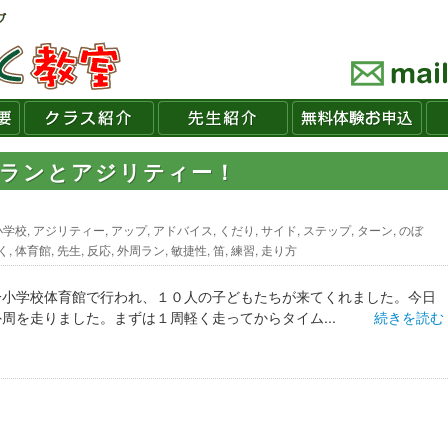
周ランとアジリティー！
小学校
,
アジリティー
,
アップ
,
アドバイス
,
くだり
,
サイド
,
ステップ
,
ターン
,
のぼ
く
,
体育館
,
先生
,
反応
,
外周ラン
,
敏捷性
,
笛
,
練習
,
走り方
一小学校体育館で行われ、１０人の子どもたちが来てくれました。今日
周を走りました。まずは１周軽く走ってからタイム...
続きを読む