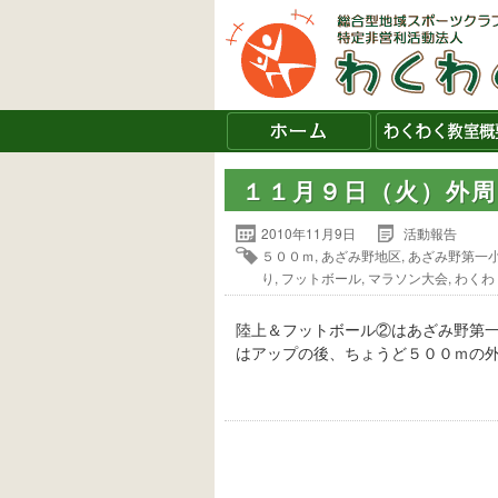
１１月９日（火）外
2010年11月9日
活動報告
５００ｍ
,
あざみ野地区
,
あざみ野第一
り
,
フットボール
,
マラソン大会
,
わくわ
陸上＆フットボール②はあざみ野第
はアップの後、ちょうど５００ｍの外