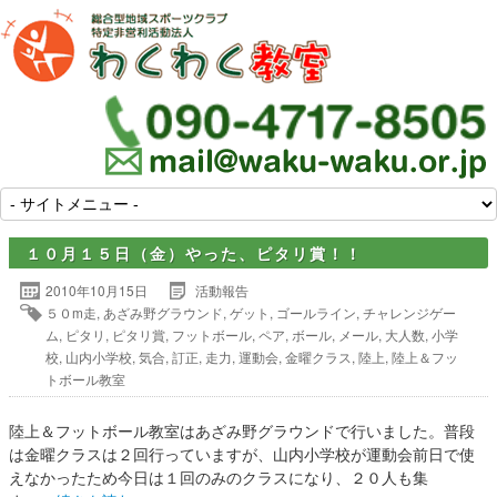
１０月１５日（金）やった、ピタリ賞！！
2010年10月15日
活動報告
５０m走
,
あざみ野グラウンド
,
ゲット
,
ゴールライン
,
チャレンジゲー
ム
,
ピタリ
,
ピタリ賞
,
フットボール
,
ペア
,
ボール
,
メール
,
大人数
,
小学
校
,
山内小学校
,
気合
,
訂正
,
走力
,
運動会
,
金曜クラス
,
陸上
,
陸上＆フッ
トボール教室
陸上＆フットボール教室はあざみ野グラウンドで行いました。普段
は金曜クラスは２回行っていますが、山内小学校が運動会前日で使
えなかったため今日は１回のみのクラスになり、２０人も集