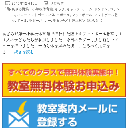
2010年12月18日
活動報告
あざみ野第一小学校体育館
,
キック
,
キャッチ
,
ゲーム
,
ドンドン
,
バラン
ス
,
バレーフットボール
,
バレーボール
,
フットボール
,
フットボール教
室
,
ボール
,
ラダー
,
リレー
,
地面
,
子ども陸上教室
,
練習
,
足音
あざみ野第一小学校体育館で行われた陸上＆フットボール教室は１
１人の子どもたちが参加しました。今日のラダーは少し新しいメニ
ューを行いました。一通り体を温めた後に、なるべく足音を
さ...
続きを読む