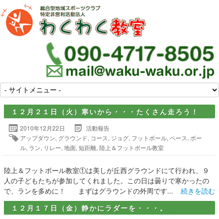
１２月２１日（火）寒いから・・・たくさん走ろう！
2010年12月22日
活動報告
アップダウン
,
グラウンド
,
コース
,
ジョグ
,
フットボール
,
ペース
,
ボー
ル
,
ラン
,
リレー
,
地面
,
短距離
,
陸上＆フットボール教室
陸上＆フットボール教室①は美しが丘西グラウンドにて行われ、９
人の子どもたちが参加してくれました。この日は曇りで寒かったの
で、ランを多めに！ まずはグラウンドの外周です...
続きを読む
１２月１７日（金）静かにラダーを・・・。