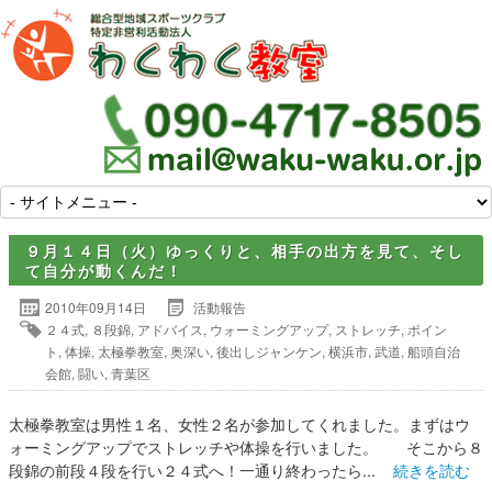
９月１４日（火）ゆっくりと、相手の出方を見て、そし
て自分が動くんだ！
2010年09月14日
活動報告
２４式
,
８段錦
,
アドバイス
,
ウォーミングアップ
,
ストレッチ
,
ポイン
ト
,
体操
,
太極拳教室
,
奥深い
,
後出しジャンケン
,
横浜市
,
武道
,
船頭自治
会館
,
闘い
,
青葉区
太極拳教室は男性１名、女性２名が参加してくれました。まずはウ
ォーミングアップでストレッチや体操を行いました。 そこから８
段錦の前段４段を行い２４式へ！一通り終わったら...
続きを読む