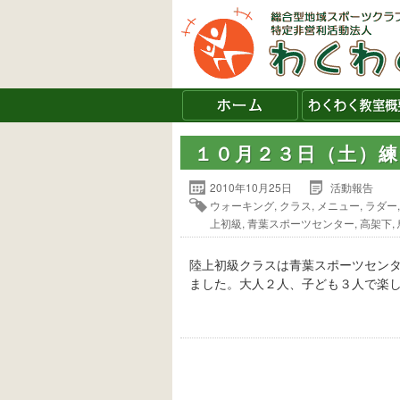
１０月２３日（土）
2010年10月25日
活動報告
ウォーキング
,
クラス
,
メニュー
,
ラダー
上初級
,
青葉スポーツセンター
,
高架下
,
陸上初級クラスは青葉スポーツセン
ました。大人２人、子ども３人で楽