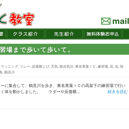
練習場まで歩いて歩いて。
,
ランニング
,
リレー
,
反復横とび
,
天気
,
散歩気分
,
東名青葉ＩＣ
,
練習場
,
花
,
虫
,
陸
鳥
,
鶴見川
ターに集合して、鶴見川を歩き、東名青葉ＩＣの高架下の練習場で行い
しく体を動かしました。 ラダーや反復横...
続きを読む