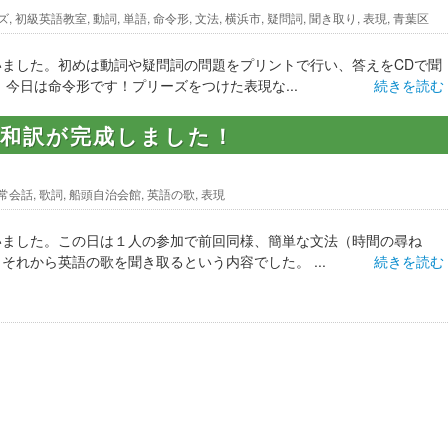
ズ
,
初級英語教室
,
動詞
,
単語
,
命令形
,
文法
,
横浜市
,
疑問詞
,
聞き取り
,
表現
,
青葉区
ました。初めは動詞や疑問詞の問題をプリントで行い、答えをCDで聞
。今日は命令形です！プリーズをつけた表現な...
続きを読む
の和訳が完成しました！
常会話
,
歌詞
,
船頭自治会館
,
英語の歌
,
表現
いました。この日は１人の参加で前回同様、簡単な文法（時間の尋ね
それから英語の歌を聞き取るという内容でした。 ...
続きを読む