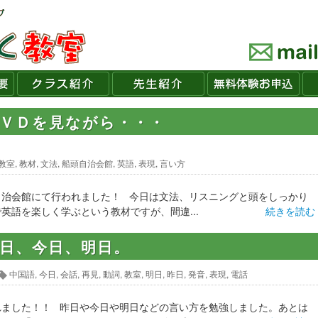
ＤＶＤを見ながら・・・
教室
,
教材
,
文法
,
船頭自治会館
,
英語
,
表現
,
言い方
自治会館にて行われました！ 今日は文法、リスニングと頭をしっかり
英語を楽しく学ぶという教材ですが、間違...
続きを読む
日、今日、明日。
中国語
,
今日
,
会話
,
再見
,
動詞
,
教室
,
明日
,
昨日
,
発音
,
表現
,
電話
れました！！ 昨日や今日や明日などの言い方を勉強しました。あとは