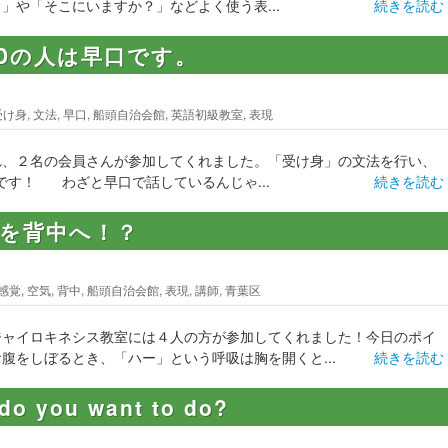
」や「そこにいますか？」などよく使う表...
続きを読む
Dの人は早口です。
受け身
,
文法
,
早口
,
船頭自治会館
,
英語初級教室
,
表現
れ、２名の会員さんが参加してくれました。「受け身」の文法を行い、
です！ わざと早口で話しているんじゃ...
続きを読む
気を背中へ！？
感覚
,
空気
,
背中
,
船頭自治会館
,
表現
,
講師
,
青葉区
ジャイロキネシス教室には４人の方が参加してくれました！今日のポイ
腹をしぼるとき、「ハー」という呼吸は胸を開くと...
続きを読む
you want to do?