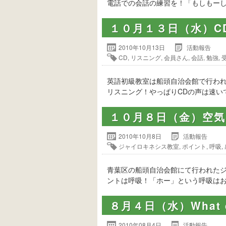
電話での会話の練習を！「もしもーし
１０月１３日（水）C
2010年10月13日
活動報告
CD
,
リスニング
,
会員さん
,
会話
,
勉強
,
英語初級教室は船頭自治会館で行わ
リスニング！やっぱりCDの声は速い
１０月８日（金）空
2010年10月8日
活動報告
ジャイロキネシス教室
,
ポイント
,
呼吸
,
青葉区の船頭自治会館にて行われた
ントは呼吸！「ホー」という呼吸はお
８月４日（水）What do 
2010年08月4日
活動報告