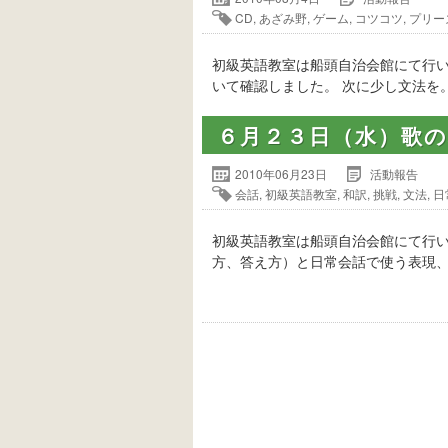
CD
,
あざみ野
,
ゲーム
,
コツコツ
,
プリー
初級英語教室は船頭自治会館にて行い
いて確認しました。 次に少し文法を
６月２３日（水）歌
2010年06月23日
活動報告
会話
,
初級英語教室
,
和訳
,
挑戦
,
文法
,
日
初級英語教室は船頭自治会館にて行
方、答え方）と日常会話で使う表現、