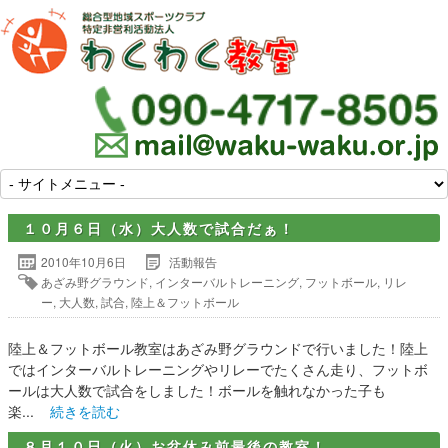
１０月６日（水）大人数で試合だぁ！
2010年10月6日
活動報告
あざみ野グラウンド
,
インターバルトレーニング
,
フットボール
,
リレ
ー
,
大人数
,
試合
,
陸上＆フットボール
陸上＆フットボール教室はあざみ野グラウンドで行いました！陸上
ではインターバルトレーニングやリレーでたくさん走り、フットボ
ールは大人数で試合をしました！ボールを触れなかった子も
楽...
続きを読む
８月１０日（火）お盆休み前最後の教室！