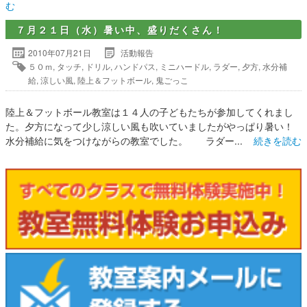
む
７月２１日（水）暑い中、盛りだくさん！
2010年07月21日
活動報告
５０ｍ
,
タッチ
,
ドリル
,
ハンドパス
,
ミニハードル
,
ラダー
,
夕方
,
水分補
給
,
涼しい風
,
陸上＆フットボール
,
鬼ごっこ
陸上＆フットボール教室は１４人の子どもたちが参加してくれまし
た。夕方になって少し涼しい風も吹いていましたがやっぱり暑い！
水分補給に気をつけながらの教室でした。 ラダー...
続きを読む