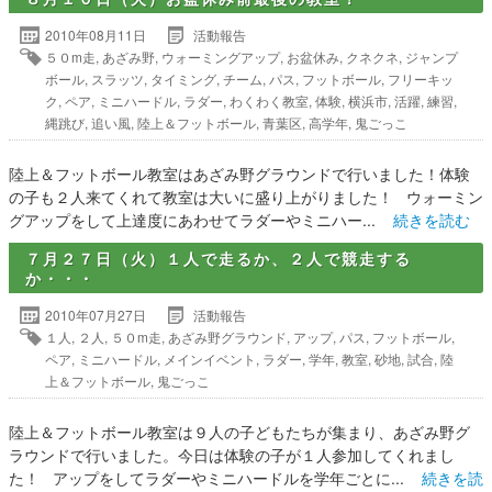
2010年08月11日
活動報告
５０m走
,
あざみ野
,
ウォーミングアップ
,
お盆休み
,
クネクネ
,
ジャンプ
ボール
,
スラッツ
,
タイミング
,
チーム
,
パス
,
フットボール
,
フリーキッ
ク
,
ペア
,
ミニハードル
,
ラダー
,
わくわく教室
,
体験
,
横浜市
,
活躍
,
練習
,
縄跳び
,
追い風
,
陸上＆フットボール
,
青葉区
,
高学年
,
鬼ごっこ
陸上＆フットボール教室はあざみ野グラウンドで行いました！体験
の子も２人来てくれて教室は大いに盛り上がりました！ ウォーミン
グアップをして上達度にあわせてラダーやミニハー...
続きを読む
７月２７日（火）１人で走るか、２人で競走する
か・・・
2010年07月27日
活動報告
１人
,
２人
,
５０m走
,
あざみ野グラウンド
,
アップ
,
パス
,
フットボール
,
ペア
,
ミニハードル
,
メインイベント
,
ラダー
,
学年
,
教室
,
砂地
,
試合
,
陸
上＆フットボール
,
鬼ごっこ
陸上＆フットボール教室は９人の子どもたちが集まり、あざみ野グ
ラウンドで行いました。今日は体験の子が１人参加してくれまし
た！ アップをしてラダーやミニハードルを学年ごとに...
続きを読