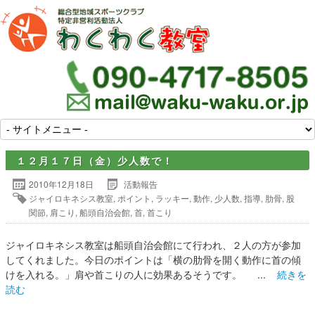
１２月１７日（金）少人数で！
2010年12月18日
活動報告
ジャイロキネシス教室
,
ポイント
,
ラッキー
,
動作
,
少人数
,
指導
,
肋骨
,
股
関節
,
肩こり
,
船頭自治会館
,
首
,
首こり
ジャイロキネシス教室は船頭自治会館にて行われ、２人の方が参加
してくれました。今日のポイントは「横の肋骨を開く動作に首の傾
けを入れる。」肩や首こりの人に効果あるそうです。 ...
続きを
読む