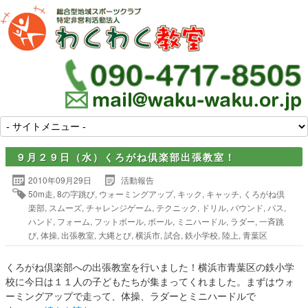
９月２９日（水）くろがね倶楽部出張教室！
2010年09月29日
活動報告
50m走
,
8の字跳び
,
ウォーミングアップ
,
キック
,
キャッチ
,
くろがね倶
楽部
,
スムーズ
,
チャレンジゲーム
,
テクニック
,
ドリル
,
バウンド
,
パス
,
ハンド
,
フォーム
,
フットボール
,
ボール
,
ミニハードル
,
ラダー
,
一斉跳
び
,
体操
,
出張教室
,
大縄とび
,
横浜市
,
試合
,
鉄小学校
,
陸上
,
青葉区
くろがね倶楽部への出張教室を行いました！横浜市青葉区の鉄小学
校に今日は１１人の子どもたちが集まってくれました。まずはウォ
ーミングアップで走って、体操、ラダーとミニハードルで