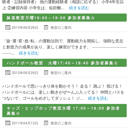
験者・記録保持者） 他の運動経験者（相談に応ずる） 小学4年生以
上 ②練習内容 小学生は、短距離...
続きを読む
躰道教室月曜18:00～19:00 参加者募集☆
2013年06月26日
教室のご案内
「旋･運･変･捻･転」の運動法則で、運動能力を開拓し、強靱な意志
と創造力の成果があり、楽しく練習ができます。 ------------------------
------...
続きを読む
ハンドボール教室 火曜17:40～18:40 参加者募集☆
2013年06月26日
教室のご案内
ハンドボールで思いっきり体を動かそう！ 走る！ 跳ぶ！ 投げる！
ハンドボールには、楽しい動きがぜ〜んぶ入ってる！ 仲間とパスを
つないで、ゴールをめざしてダッシュ！ ジ...
続きを読む
キッズ・ヒップホップ教室水曜 17:00～18:00 参加者
募集☆
2011年04月13日
教室のご案内