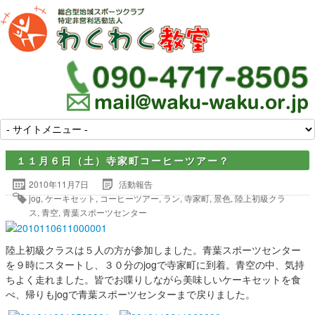
１１月６日（土）寺家町コーヒーツアー？
2010年11月7日
活動報告
jog
,
ケーキセット
,
コーヒーツアー
,
ラン
,
寺家町
,
景色
,
陸上初級クラ
ス
,
青空
,
青葉スポーツセンター
陸上初級クラスは５人の方が参加しました。青葉スポーツセンター
を９時にスタートし、３０分のjogで寺家町に到着。青空の中、気持
ちよく走れました。皆でお喋りしながら美味しいケーキセットを食
べ、帰りもjogで青葉スポーツセンターまで戻りました。