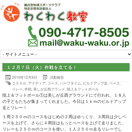
１２月７日（火）作戦を立てる！
2010年12月9日
活動報告
２５０ｍ
,
アイディア
,
コース
,
ハーフタイム
,
ビルドアップ走
,
ペース
,
リレー
,
作戦
,
美しが丘西グランド
,
陸上＆フットボール
陸上＆フットボール①は美しが丘西グラウンドにて行われ、１８人
の子どもたちが集まってくれました。今日は１ｋｍのビルドアップ
走とリレー！
１周２５０ｍのコースをはじめの２周はゆっくり、３周目は少しペ
ースを上げて、さらに４周目はもっとペースを上げて走りました。
リレーも２５０ｍのコースを使い、１人２５０ｍ走るリレーでし