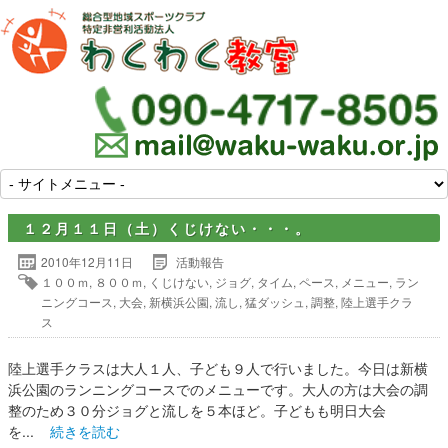
１２月１１日（土）くじけない・・・。
2010年12月11日
活動報告
１００ｍ
,
８００ｍ
,
くじけない
,
ジョグ
,
タイム
,
ペース
,
メニュー
,
ラン
ニングコース
,
大会
,
新横浜公園
,
流し
,
猛ダッシュ
,
調整
,
陸上選手クラ
ス
陸上選手クラスは大人１人、子ども９人で行いました。今日は新横
浜公園のランニングコースでのメニューです。大人の方は大会の調
整のため３０分ジョグと流しを５本ほど。子どもも明日大会
を...
続きを読む