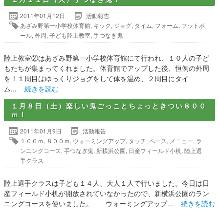
2011年01月12日
活動報告
あざみ野第一小学校体育館
,
キック
,
ジョグ
,
タイム
,
フォーム
,
フットボ
ール
,
外周
,
子ども陸上教室
,
手つなぎ鬼
陸上教室②はあざみ野第一小学校体育館にて行われ、１０人の子ど
もたちが集まってくれました。体育館でアップした後、恒例の外周
を！１周目はゆっくりジョグをして体を温め、２周目にタイ
ム...
続きを読む
１月８日（土）楽しい鬼ごっことちょっときつい８００
ｍ！
2011年01月9日
活動報告
１００ｍ
,
８００ｍ
,
ウォーミングアップ
,
タッチ
,
ペース
,
メニュー
,
ラ
ンニングコース
,
手つなぎ鬼
,
新横浜公園
,
日産フィールド小机
,
陸上選
手クラス
陸上選手クラスは子ども１４人、大人１人で行いました。今日は日
産フィールド小机が開放されていなかったので、新横浜公園のラン
ニングコースを使いました。 ウォーミングアップ...
続きを読む