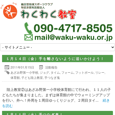
１月１４日（金）手を離さないように追いかけよう！
2011年01月15日
活動報告
あざみ野第一小学校
,
ジョグ
,
タイム
,
フォーム
,
フットボール
,
リレー
,
体育館
,
子ども陸上教室
,
手つなぎ鬼
陸上教室②はあざみ野第一小学校体育館にて行われ、１１人の子
どもたちが集まりました。まずは体育館の中でウォーミングアップ
を行い、外へ！外周を１周目ゆっくりジョグ、２周目タイ...
続き
を読む
１月１１日（火）手つなぎ鬼！